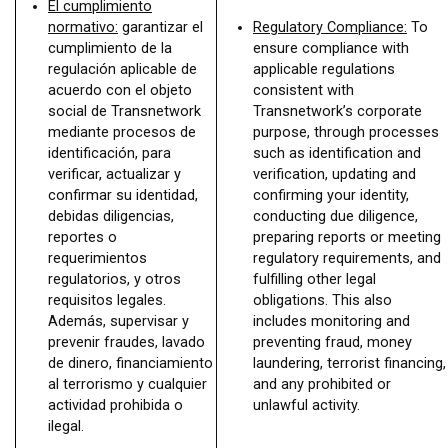
El cumplimiento
normativo:
garantizar el
Regulatory Compliance:
To
cumplimiento de la
ensure compliance with
regulación aplicable de
applicable regulations
acuerdo con el objeto
consistent with
social de Transnetwork
Transnetwork’s corporate
mediante procesos de
purpose, through processes
identificación, para
such as identification and
verificar, actualizar y
verification, updating and
confirmar su identidad,
confirming your identity,
debidas diligencias,
conducting due diligence,
reportes o
preparing reports or meeting
requerimientos
regulatory requirements, and
regulatorios, y otros
fulfilling other legal
requisitos legales.
obligations. This also
Además, supervisar y
includes monitoring and
prevenir fraudes, lavado
preventing fraud, money
de dinero, financiamiento
laundering, terrorist financing,
al terrorismo y cualquier
and any prohibited or
actividad prohibida o
unlawful activity.
ilegal.