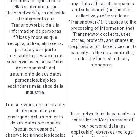
de manera conjunta todas
any of its affiliated companies
ellas se denominarán
and subsidiaries (hereinafter,
“
Transnetwork
”); es aplicable
collectively referred to as
al tratamiento que
“
Transnetwork
”); it applies to the
Transnetwork le da a la
processing of information that
información de personas
Transnetwork collects, uses,
físicas y morales que
stores, protects, and shares in
recopila, utiliza, almacena,
the provision of its services, in its
protege y comparte
capacity as the data controller,
mediante la prestación de
under the highest industry
sus servicios en su carácter
standards.
de responsable del
tratamiento de sus datos
personales, bajo los
estándares más altos de la
industria.
Transnetwork, en su carácter
de responsable y/o
Transnetwork, in its capacity as
encargado del tratamiento
controller and/or processor of
de sus datos personales
your personal data (as
(según corresponda),
applicable), observes the legal
observa los principios legales