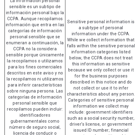
La información personal
sensible es un subtipo de
información personal bajo la
CCPA. Aunque recopilamos
Sensitive personal information is
información que entra en las
a subtype of personal
categorías de información
information under the CCPA.
personal sensible que se
While we collect information that
enumeran a continuación, la
falls within the sensitive persona
CCPA no la considera
information categories listed
sensible porque únicamente
below, the CCPA does not treat
la recopilamos o utilizamos
this information as sensitive
para los fines comerciales
because we only collect or use it
descritos en este aviso y no
for the business purposes
la recopilamos ni utilizamos
described in this notice and do
para inferir características
not collect or use it to infer
sobre ninguna persona. Las
characteristics about any person.
categorías de información
Categories of sensitive personal
personal sensible que
information we collect may
recopilamos pueden incluir:
include: government identifiers
identificadores
such as a social security number,
gubernamentales como
driver’s license, or government
número de seguro social,
issued ID number; financial
licencia de conducir o