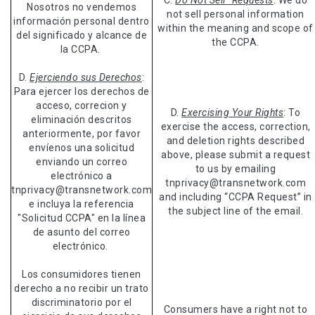
C.
Do Not Sell” Requests
: We do
Nosotros no vendemos
not sell personal information
información personal dentro
within the meaning and scope of
del significado y alcance de
the CCPA.
la CCPA.
D.
Ejerciendo sus Derechos
:
Para ejercer los derechos de
acceso, correcion y
D.
Exercising Your Rights
: To
eliminación descritos
exercise the access, correction,
anteriormente, por favor
and deletion rights described
envíenos una solicitud
above, please submit a request
enviando un correo
to us by emailing
electrónico a
tnprivacy@transnetwork.com
tnprivacy@transnetwork.com
and including “CCPA Request” in
e incluya la referencia
the subject line of the email.
"Solicitud CCPA" en la línea
de asunto del correo
electrónico.
Los consumidores tienen
derecho a no recibir un trato
discriminatorio por el
Consumers have a right not to