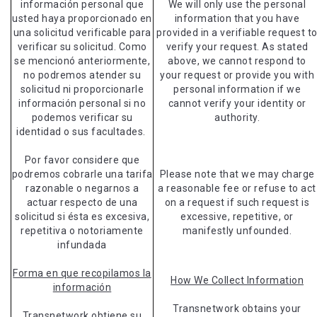
información personal que
We will only use the personal
usted haya proporcionado en
information that you have
una solicitud verificable para
provided in a verifiable request t
verificar su solicitud. Como
verify your request. As stated
se mencionó anteriormente,
above, we cannot respond to
no podremos atender su
your request or provide you with
solicitud ni proporcionarle
personal information if we
información personal si no
cannot verify your identity or
podemos verificar su
authority.
identidad o sus facultades.
Por favor considere que
podremos cobrarle una tarifa
Please note that we may charge
razonable o negarnos a
a reasonable fee or refuse to act
actuar respecto de una
on a request if such request is
solicitud si ésta es excesiva,
excessive, repetitive, or
repetitiva o notoriamente
manifestly unfounded.
infundada
Forma en que recopilamos la
How We Collect Information
información
Transnetwork obtains your
Transnetwork obtiene su