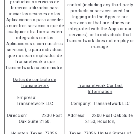
productos o servicios de
control (including any third-party
terceros utilizados para
products or services used for
iniciar las sesiones en las
logging into the Apps or our
Aplicaciones o para acceder
services or that are otherwise
a nuestros servicios o que de
integrated with the Apps or our
cualquier otra forma estén
services), or to individuals that
integrados con las
Transnetwork does not employ o
Aplicaciones o con nuestros
manage.
servicios), o para individuos
que no sean empleados de
Transnetwork o que
Transnetwork no administre.
Datos de contacto de
Transnetwork
Transnetwork Contact
Information
Empresa:
Transnetwork LLC
Company: Transnetwork LLC
Dirección: 2200 Post
Address: 2200 Post Oak Suite
Oak Suite 2150,
2150, Houston,
Houston, Texas, 77056,
Texas, 77056, United States of