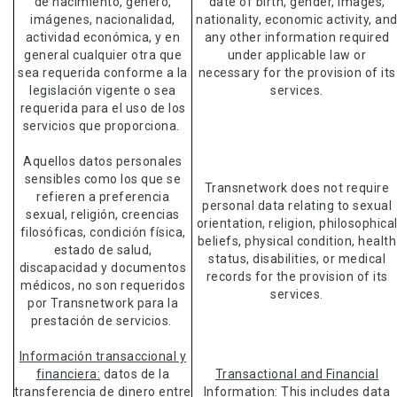
de nacimiento, género,
date of birth, gender, images,
imágenes, nacionalidad,
nationality, economic activity, an
actividad económica, y en
any other information required
general cualquier otra que
under applicable law or
sea requerida conforme a la
necessary for the provision of its
legislación vigente o sea
services.
requerida para el uso de los
servicios que proporciona.
Aquellos datos personales
sensibles como los que se
Transnetwork does not require
refieren a preferencia
personal data relating to sexual
sexual, religión, creencias
orientation, religion, philosophica
filosóficas, condición física,
beliefs, physical condition, health
estado de salud,
status, disabilities, or medical
discapacidad y documentos
records for the provision of its
médicos, no son requeridos
services.
por Transnetwork para la
prestación de servicios.
Información transaccional y
financiera:
datos de la
Transactional and Financial
transferencia de dinero entre
Information:
This includes data