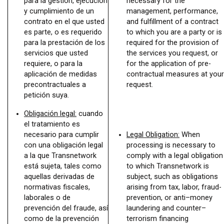
para la gestión, ejecución
necessary for the
y cumplimiento de un
management, performance,
contrato en el que usted
and fulfillment of a contract
es parte, o es requerido
to which you are a party or is
para la prestación de los
required for the provision of
servicios que usted
the services you request, or
requiere, o para la
for the application of pre-
aplicación de medidas
contractual measures at your
precontractuales a
request.
petición suya.
Obligación legal:
cuando
el tratamiento es
necesario para cumplir
Legal Obligation:
When
con una obligación legal
processing is necessary to
a la que Transnetwork
comply with a legal obligation
está sujeta, tales como
to which Transnetwork is
aquellas derivadas de
subject, such as obligations
normativas fiscales,
arising from tax, labor, fraud-
laborales o de
prevention, or anti–money
prevención del fraude, así
laundering and counter–
como de la prevención
terrorism financing