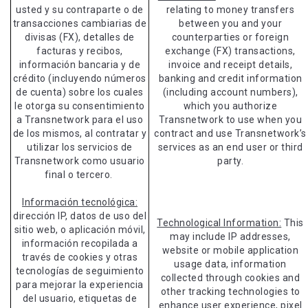
usted y su contraparte o de
relating to money transfers
transacciones cambiarias de
between you and your
divisas (FX), detalles de
counterparties or foreign
facturas y recibos,
exchange (FX) transactions,
información bancaria y de
invoice and receipt details,
crédito (incluyendo números
banking and credit information
de cuenta) sobre los cuales
(including account numbers),
le otorga su consentimiento
which you authorize
a Transnetwork para el uso
Transnetwork to use when you
de los mismos, al contratar y
contract and use Transnetwork’s
utilizar los servicios de
services as an end user or third
Transnetwork como usuario
party.
final o tercero.
Información tecnológica:
dirección IP, datos de uso del
Technological Information:
This
sitio web, o aplicación móvil,
may include IP addresses,
información recopilada a
website or mobile application
través de cookies y otras
usage data, information
tecnologías de seguimiento
collected through cookies and
para mejorar la experiencia
other tracking technologies to
del usuario, etiquetas de
enhance user experience, pixel