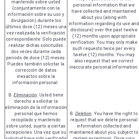
mantenido sobre usted
personal information that we
(conjuntamente con la
have collected and maintained
información sobre su uso y
about you (along with
divulgación) durante los
information regarding its use an
últimos doce (12) meses una
disclosure) over the past twelve
vez realizada la verificación
(12) months upon appropriate
correspondiente. Solo puede
verification. You may only make
realizar dichas solicitudes
such requests twice per every
dos veces durante cada
twelve (12) months. You may
periodo de doce (12) meses.
also request that we correct
Puedes también solicitar la
inaccurate personal information.
corrección de datos
inexactos sobre la
información personal.
B.
Eliminación
: Usted tiene
derecho a solicitar la
eliminación de la información
personal que hemos
B.
Deletion
: You have the right to
recopilado y mantenido
request that we delete personal
sobre usted, sujeto a ciertas
information collected and
excepciones. Una vez que su
maintained about you, subject to
solicitud haya sido verificada
certain exceptions. Once your