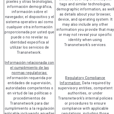
pixeles y otras tecnologías,
tags and similar technologies,
información demográfica,
demographic information, as wel
información sobre el
as details about your browser,
navegador, el dispositivo y el
device, and operating system. It
sistema operativo así como
may also include any other
cualquier otra información
information you provide that ma
proporcionada por usted que
or may not reveal your specific
puede o no revelar su
identity when using
identidad especifica al
Transnetwork’s services.
utilizar los servicios de
Transnetwork.
Información relacionada con
el cumplimiento de las
normas regulatorias:
información requerida por
Regulatory Compliance
entidades de supervisión,
Information:
Data required by
autoridades competentes o
supervisory entities, competent
en virtud de las políticas o
authorities, or under
procedimientos de
Transnetwork’s internal policies
Transnetwork para dar
or procedures to ensure
cumplimiento a la regulación
compliance with applicable
aplicable incluyendo aquellas
regulations, including those